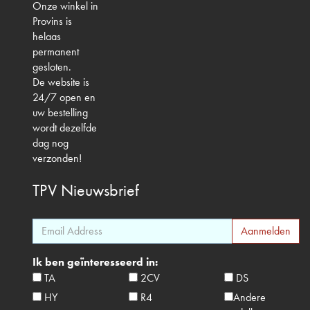
Onze winkel in
Provins is
helaas
permanent
gesloten.
De website is
24/7 open en
uw bestelling
wordt dezelfde
dag nog
verzonden!
TPV
Nieuwsbrief
Ik ben geïnteresseerd in:
TA
2CV
DS
HY
R4
Andere