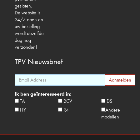
gesloten.
De website is
24/7 open en
uw bestelling
wordt dezelfde
dag nog
verzonden!
TPV
Nieuwsbrief
Ik ben geïnteresseerd in:
TA
2CV
DS
HY
R4
Andere
modellen