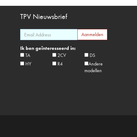
TPV
Nieuwsbrief
Ik ben geïnteresseerd in:
TA
2CV
DS
HY
R4
Andere
modellen