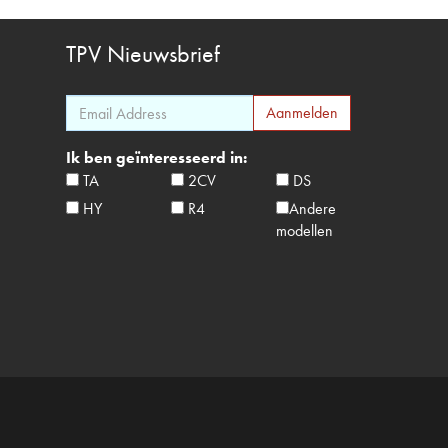
TPV
Nieuwsbrief
Ik ben geïnteresseerd in:
TA
2CV
DS
HY
R4
Andere
modellen