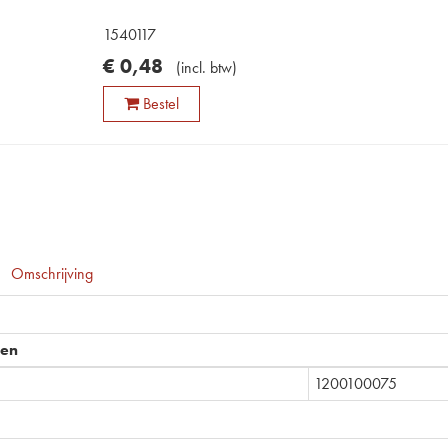
1540117
€
0
,
48
(
incl. btw
)
Bestel
Omschrijving
pen
1200100075