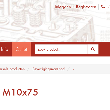
Inloggen
Registreren
+3
Ph
 Info
Outlet
ersele producten
Bevestigingsmateriaal
-
 M10x75