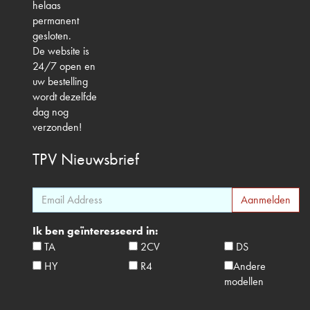
helaas
permanent
gesloten.
De website is
24/7 open en
uw bestelling
wordt dezelfde
dag nog
verzonden!
TPV
Nieuwsbrief
Ik ben geïnteresseerd in:
TA
2CV
DS
HY
R4
Andere
modellen