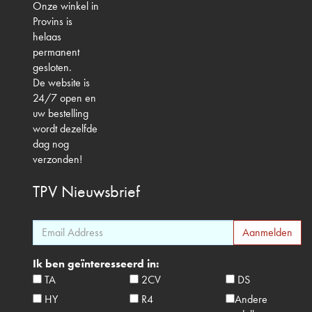
Onze winkel in
Provins is
helaas
permanent
gesloten.
De website is
24/7 open en
uw bestelling
wordt dezelfde
dag nog
verzonden!
TPV
Nieuwsbrief
Ik ben geïnteresseerd in:
TA
2CV
DS
HY
R4
Andere