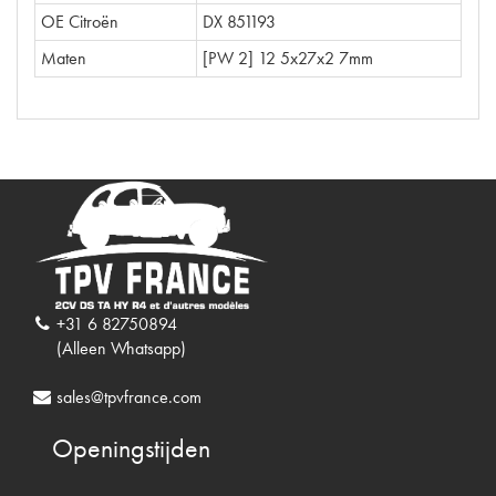
OE Citroën
DX 851193
Maten
[PW 2] 12 5x27x2 7mm
+31 6 82750894
(Alleen Whatsapp)
sales@tpvfrance.com
Openingstijden