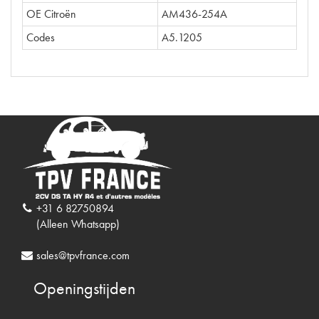
OE Citroën
AM436-254A
Codes
A5.1205
+31 6 82750894
(Alleen Whatsapp)
sales@tpvfrance.com
Openingstijden