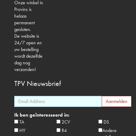
Onze winkel in
Provins is
helaas
permanent
gesloten.
De website is
24/7 open en
uw bestelling
wordt dezelfde
dag nog
verzonden!
TPV
Nieuwsbrief
Ik ben geïnteresseerd in:
TA
2CV
DS
HY
R4
Andere