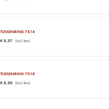
TUSSENRING 7X14
€
0
,
37
(
incl. btw
)
TUSSENRING 7X18
€
0
,
30
(
incl. btw
)