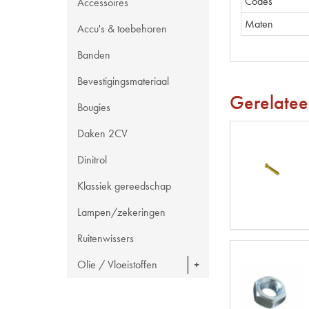
Codes
Accessoires
Maten
Accu's & toebehoren
Banden
Bevestigingsmateriaal
Gerelatee
Bougies
Daken 2CV
Dinitrol
Klassiek gereedschap
Lampen/zekeringen
Ruitenwissers
Olie / Vloeistoffen