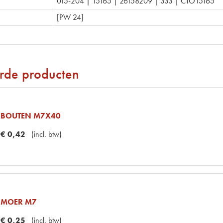
015-204 | 15165 | 26158209 | 333 | CTO15165
[PW 24]
rde producten
BOUTEN M7X40
€
0
,
42
(
incl. btw
)
MOER M7
€
0
,
25
(
incl. btw
)