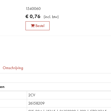
1540060
€
0
,
76
(
incl. btw
)
Bestel
Omschrijving
pen
2CV
26158209