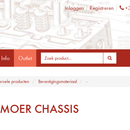
Inloggen
Registreren
+3
Ph
 Info
Outlet
ersele producten
Bevestigingsmateriaal
-
MOER CHASSIS