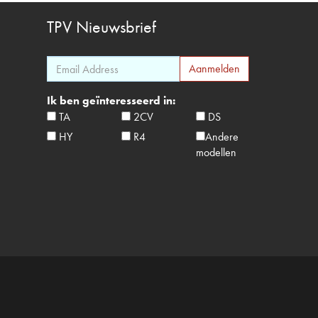
TPV
Nieuwsbrief
Ik ben geïnteresseerd in:
TA
2CV
DS
HY
R4
Andere
modellen