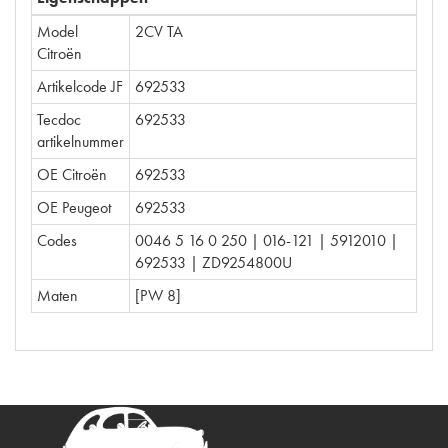
Model
2CV TA
Citroën
Artikelcode JF
692533
Tecdoc
692533
artikelnummer
OE Citroën
692533
OE Peugeot
692533
Codes
0046 5 16 0 250 | 016-121 | 5912010 |
692533 | ZD9254800U
Maten
[PW 8]