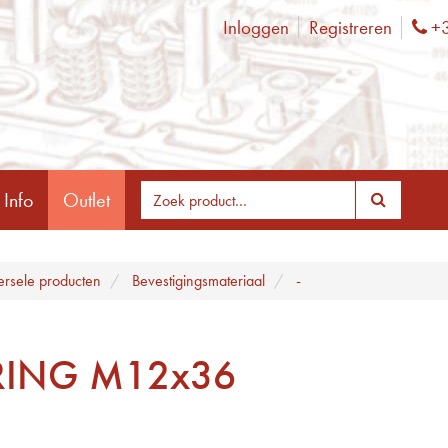
Inloggen
Registreren
+3
Ph
 Info
Outlet
ersele producten
Bevestigingsmateriaal
-
RING M12x36