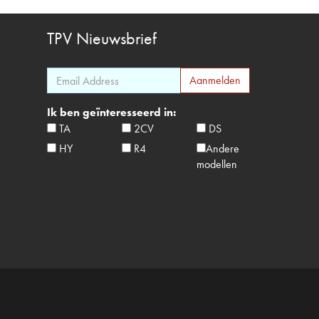
TPV
Nieuwsbrief
Ik ben geïnteresseerd in:
TA
2CV
DS
HY
R4
Andere
modellen