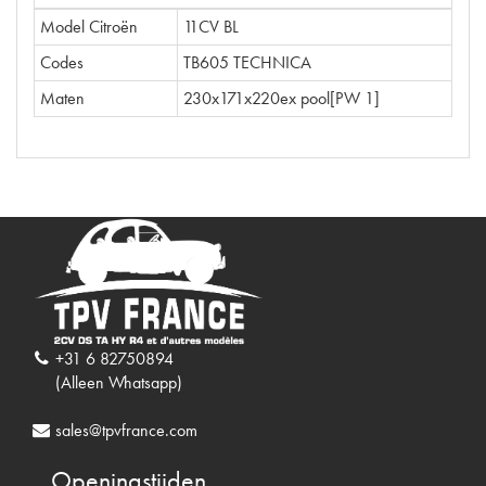
Model Citroën
11CV BL
Codes
TB605 TECHNICA
Maten
230x171x220ex pool[PW 1]
+31 6 82750894
(Alleen Whatsapp)
sales@tpvfrance.com
Openingstijden