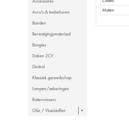
Codes
Accessoires
Maten
Accu's & toebehoren
Banden
Bevestigingsmateriaal
Bougies
Daken 2CV
Dinitrol
Klassiek gereedschap
Lampen/zekeringen
Ruitenwissers
Olie / Vloeistoffen