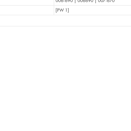
006-690 | 006690 | 007-670
[PW 1]