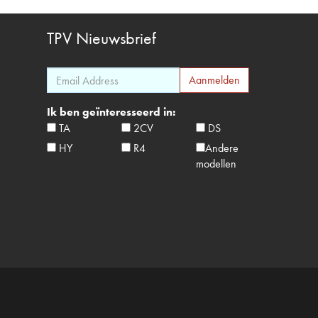
TPV
Nieuwsbrief
Ik ben geïnteresseerd in:
TA
2CV
DS
HY
R4
Andere
modellen