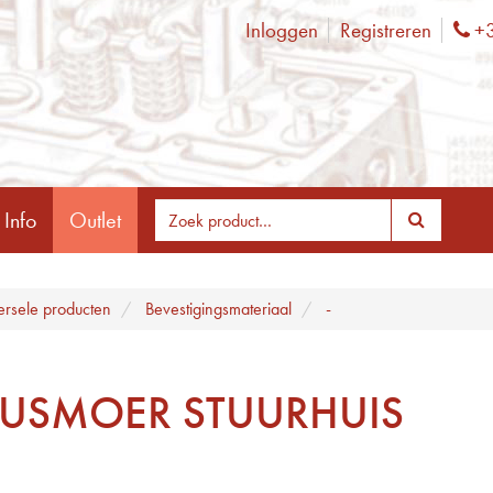
Inloggen
Registreren
+3
Ph
 Info
Outlet
ersele producten
Bevestigingsmateriaal
-
BUSMOER STUURHUIS