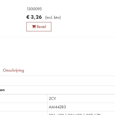
1300095
€
3
,
26
(
incl. btw
)
Bestel
Omschrijving
pen
2CV
AM44283