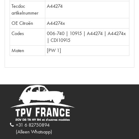
Tecdoc
A44274
artikelnummer
OE Citroën
A44274x
Codes
006-740 | 10915 | A44274 | A44274x
| CDI10915
Maten
[PW 1]
+31 6 82750894
(Alleen Whatsapp)