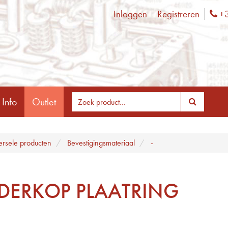
Inloggen
Registreren
+3
Ph
 Info
Outlet
ersele producten
Bevestigingsmateriaal
-
NDERKOP PLAATRING