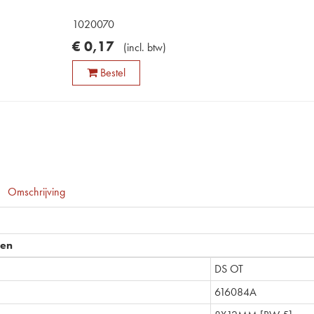
1020070
€
0
,
17
(
incl. btw
)
Bestel
Omschrijving
pen
DS OT
616084A