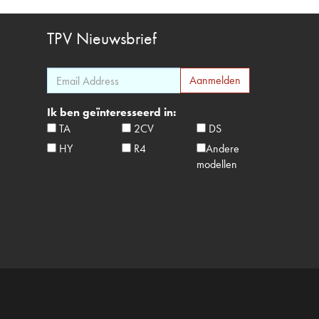
TPV
Nieuwsbrief
Ik ben geïnteresseerd in:
TA
2CV
DS
HY
R4
Andere
modellen