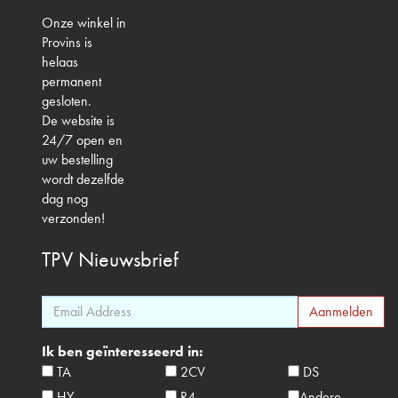
Onze winkel in
Provins is
helaas
permanent
gesloten.
De website is
24/7 open en
uw bestelling
wordt dezelfde
dag nog
verzonden!
TPV
Nieuwsbrief
Ik ben geïnteresseerd in:
TA
2CV
DS
HY
R4
Andere