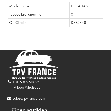
Model Citroën
DS PALLAS
Tecdoc brandnummer
0
OE Citroën
DX85448
+31 6 82750894
(Alleen Whatsapp)
sales@tpvfrance.com
Openingstijden