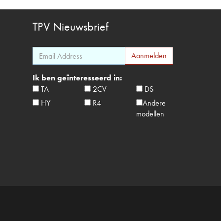
TPV
Nieuwsbrief
Ik ben geïnteresseerd in:
TA
2CV
DS
HY
R4
Andere
modellen