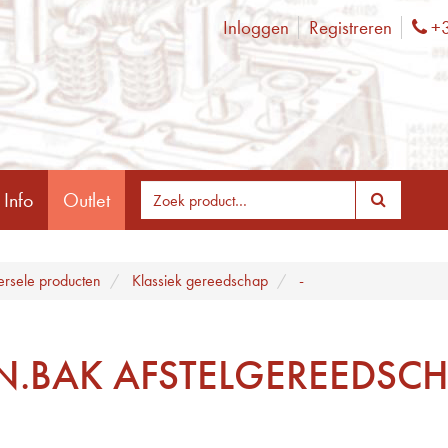
Inloggen
Registreren
+3
Ph
 Info
Outlet
ersele producten
Klassiek gereedschap
-
N.BAK AFSTELGEREEDSC