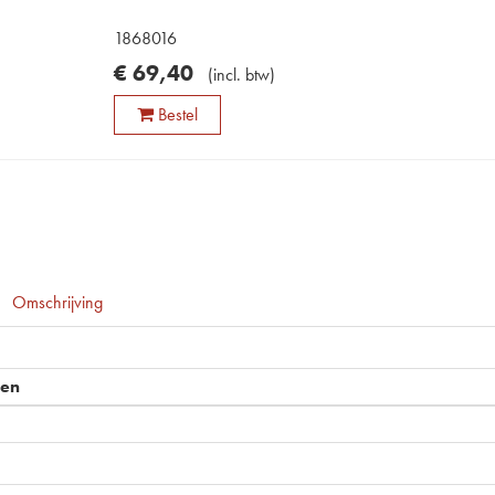
1868016
€
69
,
40
(
incl. btw
)
Bestel
Omschrijving
pen