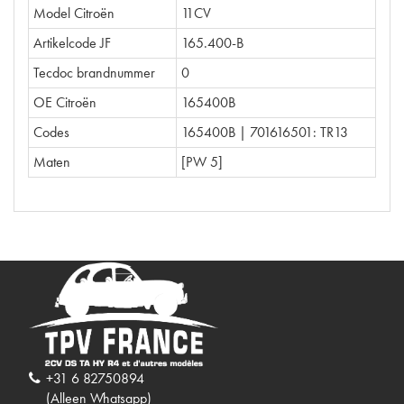
Model Citroën
11CV
Artikelcode JF
165.400-B
Tecdoc brandnummer
0
OE Citroën
165400B
Codes
165400B | 701616501: TR13
Maten
[PW 5]
+31 6 82750894
(Alleen Whatsapp)