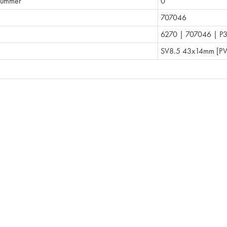
nummer
0
707046
6270 | 707046 | P
SV8.5 43x14mm [P