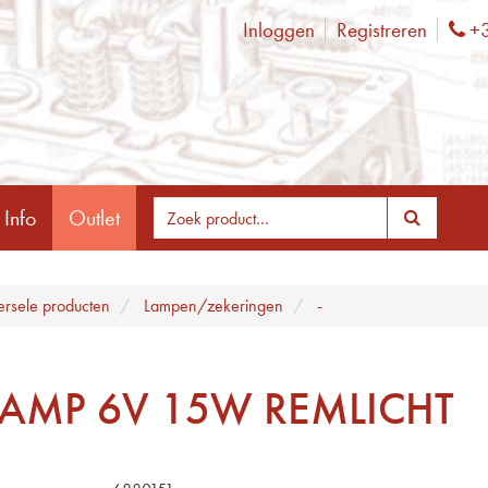
Inloggen
Registreren
+3
Ph
 Info
Outlet
ersele producten
Lampen/zekeringen
-
LAMP 6V 15W REMLICHT