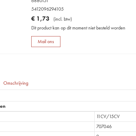
6880151
5412096294105
€
1
,
73
(
incl. btw
)
Dit product kan op dit moment niet besteld worden
Mail ons
Omschrijving
pen
11CV/15CV
707046