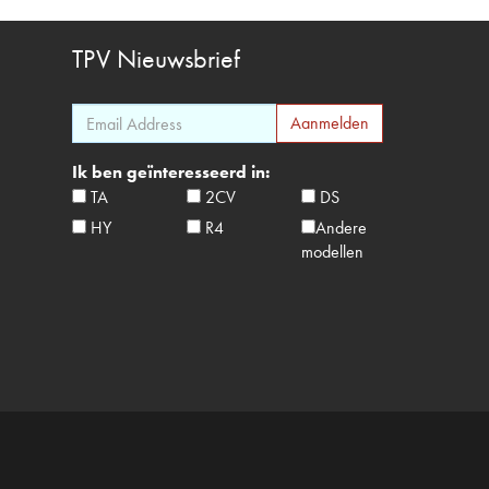
TPV
Nieuwsbrief
Ik ben geïnteresseerd in:
TA
2CV
DS
HY
R4
Andere
modellen