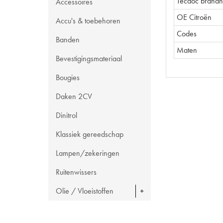
Tecdoc brand
Accessoires
OE Citroën
Accu's & toebehoren
Codes
Banden
Maten
Bevestigingsmateriaal
Bougies
Daken 2CV
Dinitrol
Klassiek gereedschap
Lampen/zekeringen
Ruitenwissers
Olie / Vloeistoffen