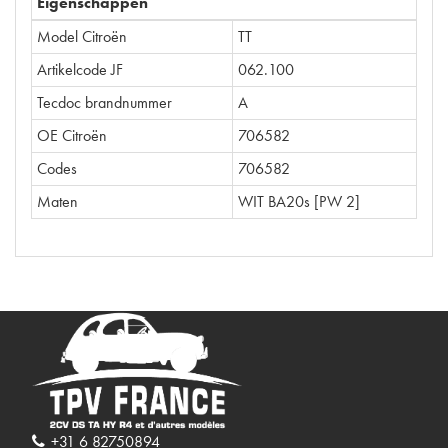
Eigenschappen
Model Citroën
TT
Artikelcode JF
062.100
Tecdoc brandnummer
A
OE Citroën
706582
Codes
706582
Maten
WIT BA20s [PW 2]
+31 6 82750894