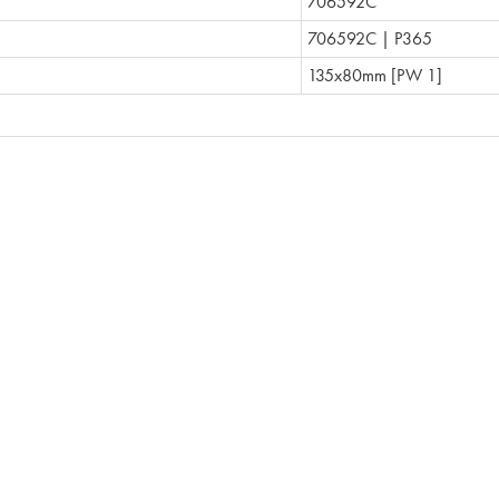
706592C
706592C | P365
135x80mm [PW 1]