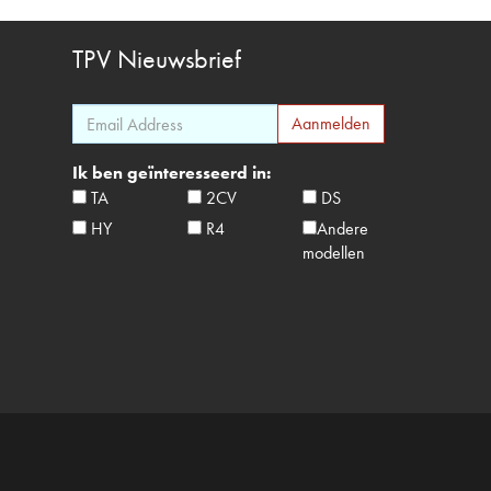
TPV
Nieuwsbrief
Ik ben geïnteresseerd in:
TA
2CV
DS
HY
R4
Andere
modellen