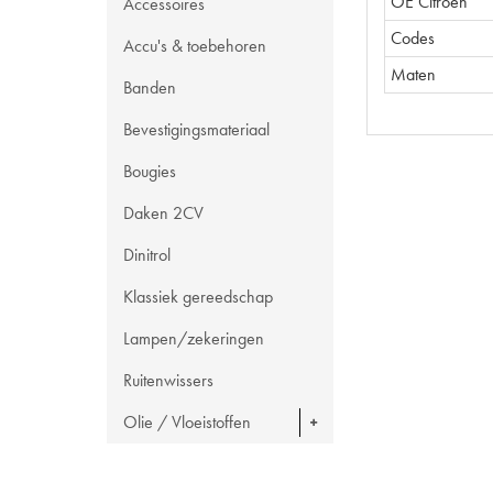
OE Citroën
Accessoires
Codes
Accu's & toebehoren
Maten
Banden
Bevestigingsmateriaal
Bougies
Daken 2CV
Dinitrol
Klassiek gereedschap
Lampen/zekeringen
Ruitenwissers
Olie / Vloeistoffen