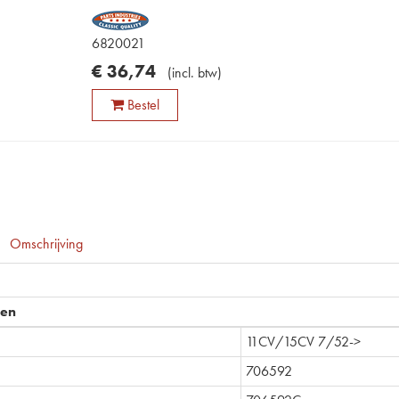
6820021
€
36
,
74
(
incl. btw
)
Bestel
Omschrijving
pen
11CV/15CV 7/52->
706592