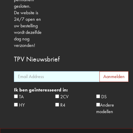
gesloten.
De website is
24/7 open en
uw bestelling
wordt dezelfde
dag nog
verzonden!
TPV
Nieuwsbrief
Ik ben geïnteresseerd in:
TA
2CV
DS
HY
R4
Andere
modellen