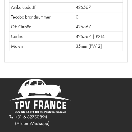
Artikelcode JF
426567
Tecdoc brandnummer
0
OE Citroën
426567
Codes
426567 | P214
Maten
35mm [PW 2]
+31 6 82750894
(Alleen Whatsapp)