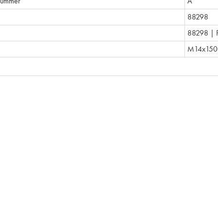
nummer
A
88298
88298 | 
M14x150