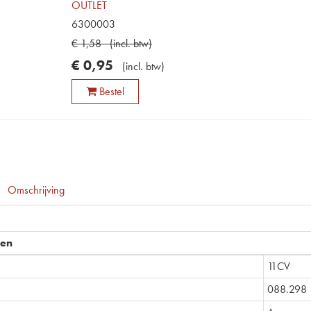
OUTLET
6300003
€
1
,
58
(
incl. btw
)
€
0
,
95
(
incl. btw
)
Bestel
Omschrijving
pen
11CV
088.298