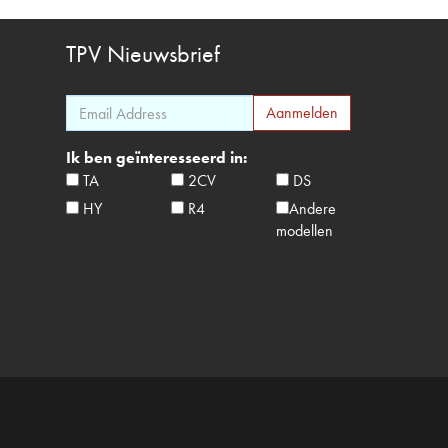
TPV
Nieuwsbrief
Ik ben geïnteresseerd in:
TA
2CV
DS
HY
R4
Andere
modellen