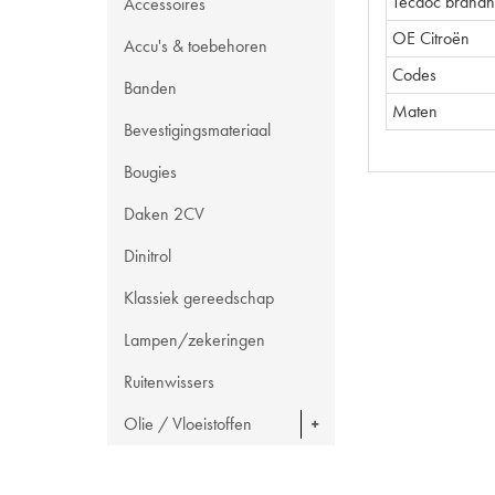
Tecdoc brand
Accessoires
OE Citroën
Accu's & toebehoren
Codes
Banden
Maten
Bevestigingsmateriaal
Bougies
Daken 2CV
Dinitrol
Klassiek gereedschap
Lampen/zekeringen
Ruitenwissers
Olie / Vloeistoffen