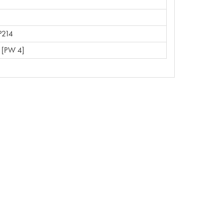
P214
 [PW 4]