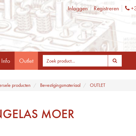
Inloggen
Registreren
+3
Ph
 Info
Outlet
ersele producten
Bevestigingsmateriaal
OUTLET
NGELAS MOER