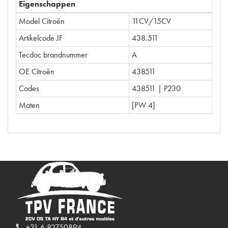
Eigenschappen
Model Citroën
11CV/15CV
Artikelcode JF
438.511
Tecdoc brandnummer
A
OE Citroën
438511
Codes
438511 | P230
Maten
[PW 4]
+31 6 82750894