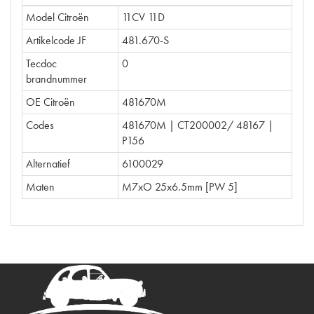
Model Citroën
11CV 11D
Artikelcode JF
481.670-S
Tecdoc
0
brandnummer
OE Citroën
481670M
Codes
481670M | CT200002/ 48167 |
P156
Alternatief
6100029
Maten
M7xO 25x6.5mm [PW 5]