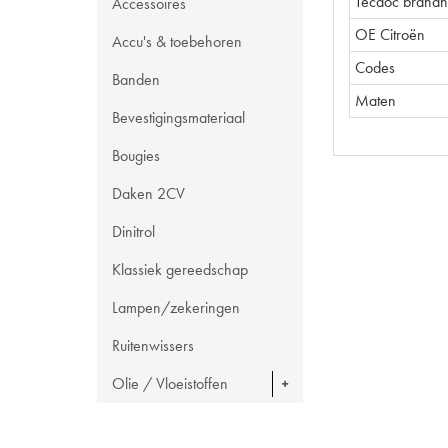
Tecdoc brand
Accessoires
OE Citroën
Accu's & toebehoren
Codes
Banden
Maten
Bevestigingsmateriaal
Bougies
Daken 2CV
Dinitrol
Klassiek gereedschap
Lampen/zekeringen
Ruitenwissers
Olie / Vloeistoffen