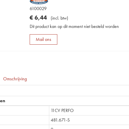
6100029
€
6
,
44
(
incl. btw
)
Dit product kan op dit moment niet besteld worden
Mail ons
Omschrijving
pen
11CV PERFO
481.671-S