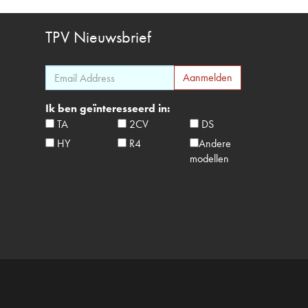
TPV
Nieuwsbrief
Ik ben geïnteresseerd in:
TA
2CV
DS
HY
R4
Andere
modellen