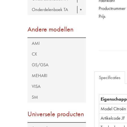
Fabrikant
Productnummer
Onderdelenboek TA
Prijs
Andere modellen
AMI
CX
GS/GSA
MEHARI
Specificaties
VISA
SM
Eigenschap
Model Citroën
Universele producten
Artikelcode JF