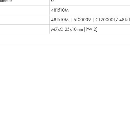
nummer
0
481510M
481510M | 6100039 | CT200001/ 48151
M7xO 25x10mm [PW 2]