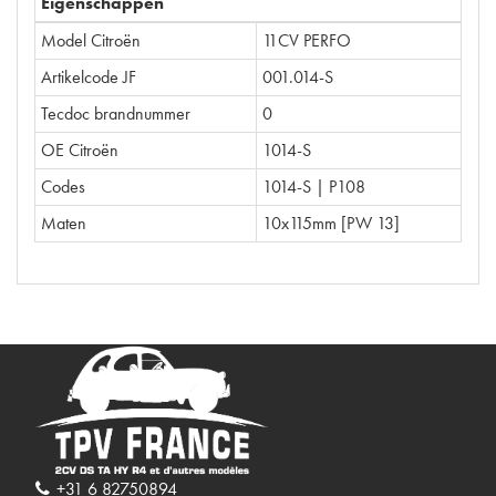
Eigenschappen
Model Citroën
11CV PERFO
Artikelcode JF
001.014-S
Tecdoc brandnummer
0
OE Citroën
1014-S
Codes
1014-S | P108
Maten
10x115mm [PW 13]
+31 6 82750894