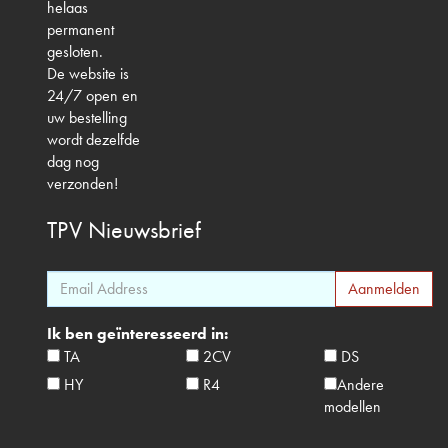
helaas
permanent
gesloten.
De website is
24/7 open en
uw bestelling
wordt dezelfde
dag nog
verzonden!
TPV
Nieuwsbrief
Ik ben geïnteresseerd in:
TA
2CV
DS
HY
R4
Andere
modellen