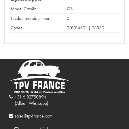
Model Citroën
GS
Tecdoc brandnummer
0
Codes
201514501 | 28550
+31 6 82750894
(Alleen Whatsapp)
sales@tpvfrance.com