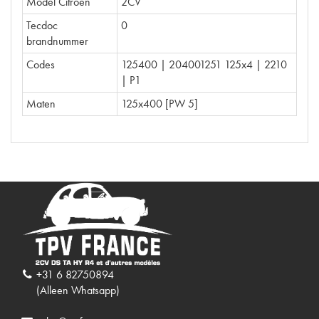
Model Citroën
2CV
Tecdoc
0
brandnummer
Codes
125400 | 204001251 125x4 | 2210
| P1
Maten
125x400 [PW 5]
+31 6 82750894
(Alleen Whatsapp)