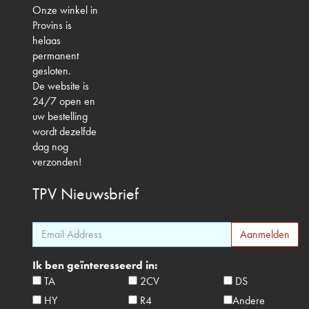
Onze winkel in
Provins is
helaas
permanent
gesloten.
De website is
24/7 open en
uw bestelling
wordt dezelfde
dag nog
verzonden!
TPV
Nieuwsbrief
Ik ben geïnteresseerd in:
TA
2CV
DS
HY
R4
Andere