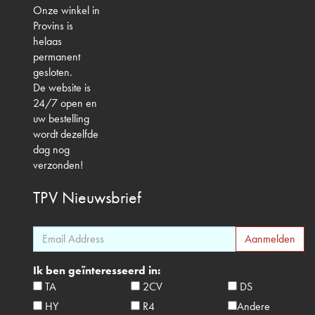
Onze winkel in
Provins is
helaas
permanent
gesloten.
De website is
24/7 open en
uw bestelling
wordt dezelfde
dag nog
verzonden!
TPV
Nieuwsbrief
Ik ben geïnteresseerd in:
TA
2CV
DS
HY
R4
Andere