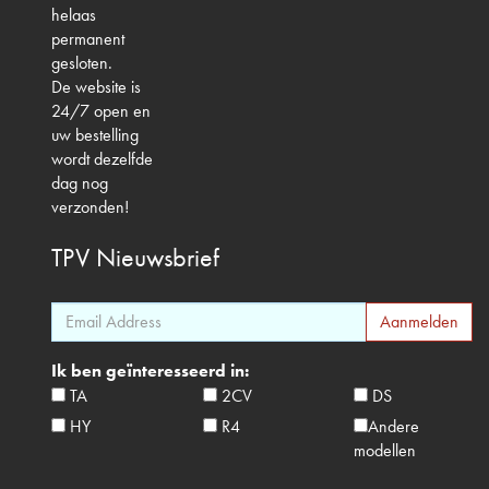
helaas
permanent
gesloten.
De website is
24/7 open en
uw bestelling
wordt dezelfde
dag nog
verzonden!
TPV
Nieuwsbrief
Ik ben geïnteresseerd in:
TA
2CV
DS
HY
R4
Andere
modellen