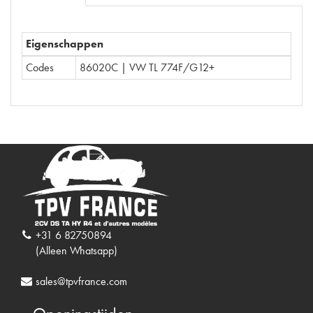
Eigenschappen
Codes
86020C | VW TL 774F/G12+
+31 6 82750894
(Alleen Whatsapp)
sales@tpvfrance.com