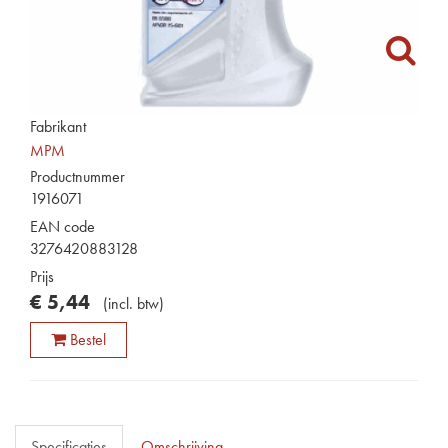
Fabrikant
MPM
Productnummer
1916071
EAN code
3276420883128
Prijs
€
5
,
44
(
incl. btw
)
Bestel
Specificaties
Omschrijving