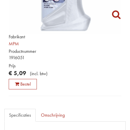
Fabrikant
MPM
Productnummer
1916051
Prijs
€
5
,
09
(
incl. btw
)
Bestel
Specificaties
Omschrijving