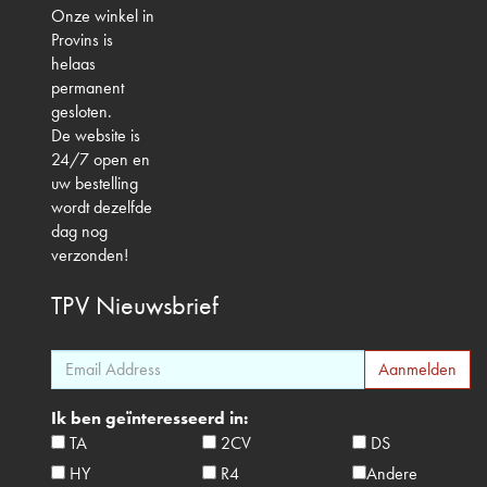
Onze winkel in
Provins is
helaas
permanent
gesloten.
De website is
24/7 open en
uw bestelling
wordt dezelfde
dag nog
verzonden!
TPV
Nieuwsbrief
Ik ben geïnteresseerd in:
TA
2CV
DS
HY
R4
Andere