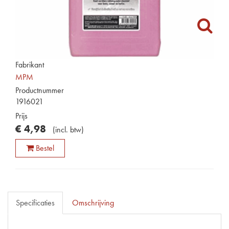
Fabrikant
MPM
Productnummer
1916021
Prijs
€
4
,
98
(
incl. btw
)
Bestel
Specificaties
Omschrijving