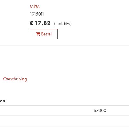
MPM
1915011
€
17
,
82
(
incl. btw
)
Bestel
Omschrijving
pen
67000