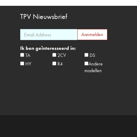
TPV
Nieuwsbrief
Ik ben geïnteresseerd in:
TA
2CV
DS
HY
R4
Andere
modellen