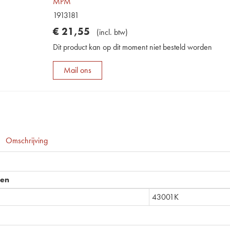
MPM
1913181
€
21
,
55
(
incl. btw
)
Dit product kan op dit moment niet besteld worden
Mail ons
Omschrijving
pen
43001K