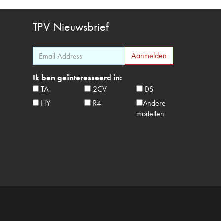
TPV
Nieuwsbrief
Ik ben geïnteresseerd in:
TA
2CV
DS
HY
R4
Andere
modellen