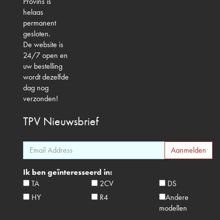
Provins is
helaas
permanent
gesloten.
De website is
24/7 open en
uw bestelling
wordt dezelfde
dag nog
verzonden!
TPV
Nieuwsbrief
Ik ben geïnteresseerd in:
TA
2CV
DS
HY
R4
Andere
modellen