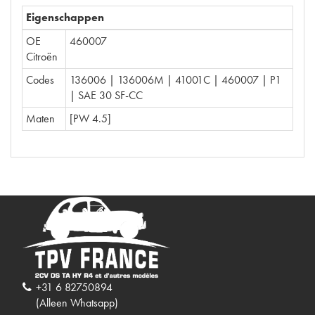
Eigenschappen
OE
460007
Citroën
Codes
136006 | 136006M | 41001C | 460007 | P1
| SAE 30 SF-CC
Maten
[PW 4.5]
+31 6 82750894
(Alleen Whatsapp)