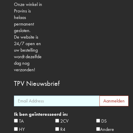
Onze winkel in
Provins is
helaas
permanent
gesloten.
De website is
24/7 open en
uw bestelling
wordt dezelfde
dag nog
verzonden!
TPV
Nieuwsbrief
Ik ben geïnteresseerd in:
TA
2CV
DS
HY
R4
Andere