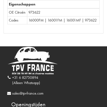
Eigenschappen
OE Citroën
973622
Codes
16000FM | 16001FM | 16001MF | 973622
+31 6 82750894
(Alleen Whatsapp)
sales@tpvfrance.com
Openingstijden