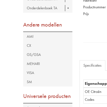
Fabrikant
Productnummer
Onderdelenboek TA
Prijs
Andere modellen
AMI
CX
GS/GSA
MEHARI
Specificaties
VISA
SM
Eigenschap
OE Citroën
Universele producten
Codes