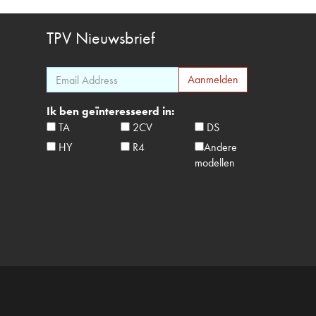
TPV
Nieuwsbrief
Ik ben geïnteresseerd in:
TA
2CV
DS
HY
R4
Andere
modellen