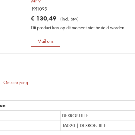
MPM
1911095
€
130
,
49
(
incl. btw
)
Dit product kan op dit moment niet besteld worden
Mail ons
Omschrijving
pen
DEXRON III-F
16020 | DEXRON III-F