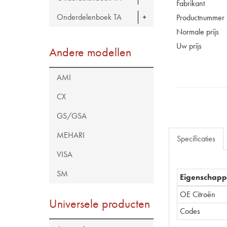
Fabrikant
Onderdelenboek TA
Productnummer
Normale prijs
Uw prijs
Andere modellen
AMI
CX
GS/GSA
MEHARI
Specificaties
VISA
SM
Eigenschap
OE Citroën
Universele producten
Codes