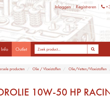
Inloggen
Registreren
+3
Ph
 Info
Outlet
ersele producten
Olie / Vloeistoffen
Olie/Vetten/Vloeistoffen
ROLIE 10W-50 HP RACI