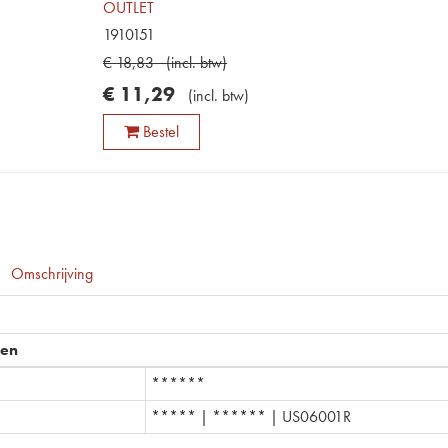
OUTLET
1910151
€
18
,
83
(
incl. btw
)
€
11
,
29
(
incl. btw
)
Bestel
Omschrijving
pen
******
***** | ****** | US06001R