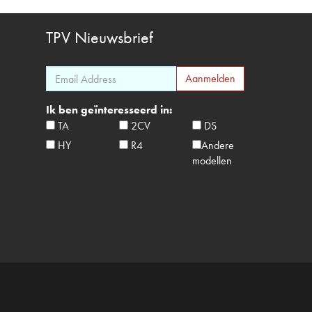
TPV
Nieuwsbrief
Ik ben geïnteresseerd in:
TA
2CV
DS
HY
R4
Andere
modellen