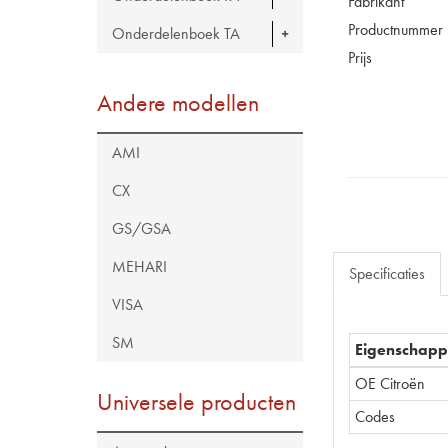
Fabrikant
Productnummer
Onderdelenboek TA
Prijs
Andere modellen
AMI
CX
GS/GSA
MEHARI
Specificaties
VISA
SM
Eigenschap
OE Citroën
Universele producten
Codes