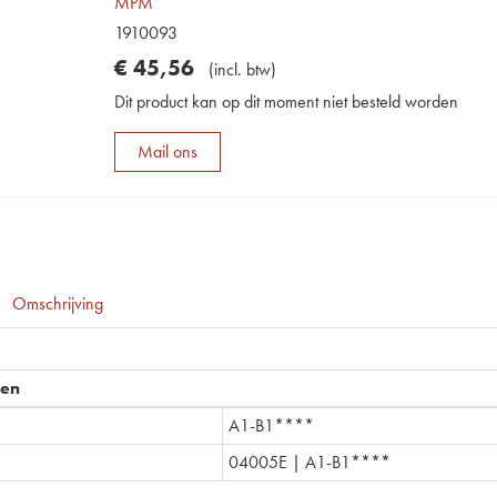
MPM
1910093
€
45
,
56
(
incl. btw
)
Dit product kan op dit moment niet besteld worden
Mail ons
Omschrijving
pen
A1-B1****
04005E | A1-B1****