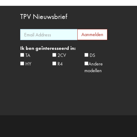
TPV
Nieuwsbrief
Ik ben geïnteresseerd in:
TA
2CV
DS
HY
R4
Andere
modellen