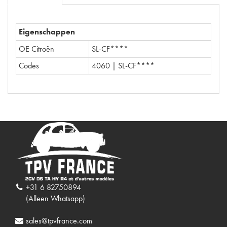
Eigenschappen
OE Citroën
SL-CF****
Codes
4060 | SL-CF****
+31 6 82750894
(Alleen Whatsapp)
sales@tpvfrance.com