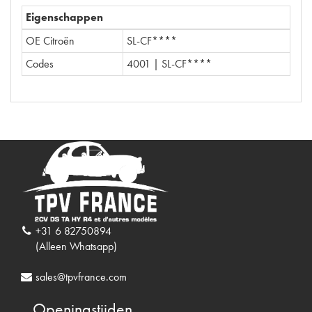
Eigenschappen
OE Citroën
SL-CF****
Codes
4001 | SL-CF****
+31 6 82750894
(Alleen Whatsapp)
sales@tpvfrance.com
Openingstijden