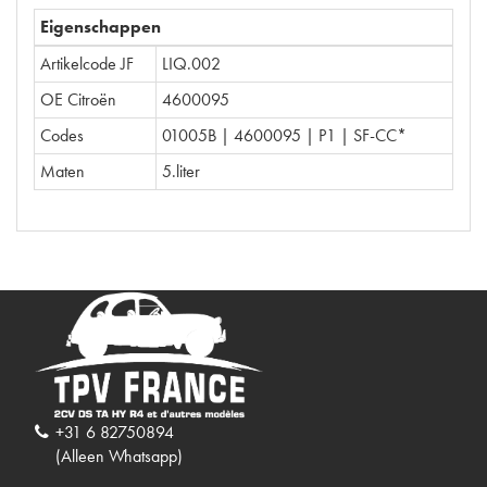
Eigenschappen
Artikelcode JF
LIQ.002
OE Citroën
4600095
Codes
01005B | 4600095 | P1 | SF-CC*
Maten
5.liter
+31 6 82750894
(Alleen Whatsapp)